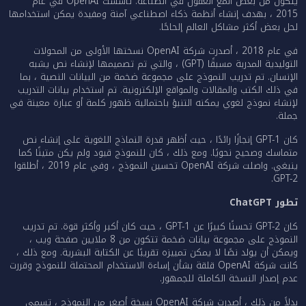
يتكون من بعض ألمع العقول في الصناعة. تأسست OpenAI في عام
2015 ، بهدف إنشاء أنظمة ذكاء اصطناعي آمنة ومفيدة يمكن استخدامها
لحل بعض أكثر مشاكل العالم إلحاحًا.
في عام 2018 ، أصدرت شركة OpenAI نسختها الأولى من المحولات
التوليدية المدربة مسبقًا (GPT) ، والتي تم تصميمها لإنشاء نص يشبه
الإنسان. تم تدريب النموذج على مجموعة ضخمة من البيانات النصية ، بما
في ذلك الكتب والمقالات والمواقع الإلكترونية. تم استخدام بيانات التدريب
لإنشاء نموذج لغوي يمكنه التنبؤ باحتمالية ظهور كلمة أو عبارة معينة في
جملة.
كان GPT-1 إنجازًا رائدًا ، حيث أظهر قدرة النماذج اللغوية على إنشاء نص
متماسك وصحيح نحويًا. ومع ذلك ، كان للنموذج قيود ولم يكن متينًا كما
ينبغي. واصلت شركة OpenAI تحسين النموذج ، وفي عام 2019 ، أطلقوا
GPT-2.
تطور ChatGPT
كان GPT-2 تحسنًا كبيرًا عن GPT-1 ، حيث كان أكبر وأكثر قوة. تم تدريب
النموذج على مجموعة بيانات ضخمة تتكون من 8 ملايين صفحة ويب ،
ويمكن أن يولد نصًا لا يمكن تمييزه تقريبًا عن الكتابة البشرية. ومع ذلك ،
كانت شركة OpenAI قلقة بشأن إساءة الاستخدام المحتملة للنموذج وقررت
عدم إصدار النسخة الكاملة للجمهور.
بدلاً من ذلك ، أصدرت شركة OpenAI نسخة أصغر من النموذج ، تسمى