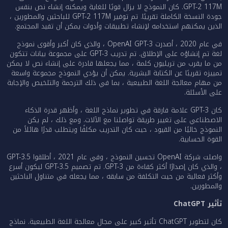
GPT-2 117M. كان النموذج لا يزال قويًا للغاية ويمكنه إنشاء نص بنفس
جودة النسخة الكاملة تقريبًا. تم توفير GPT-2 117M للباحثين والمطورين ،
الذين يمكنهم استخدامه لإنشاء تطبيقات وأدوات يمكن أن تفيد المجتمع.
في عام 2020 ، أصدرت OpenAI GPT-3 ، والذي كان أكبر وأقوى نموذج
لغة تم إنشاؤه على الإطلاق. تم تدريب GPT-3 على مجموعة بيانات تتكون
من ما يقرب من تريليون كلمة ، مما يجعلها قادرة على إنشاء نص لا يمكن
تمييزه تقريبًا عن الكتابة البشرية. يمكن أن يؤدي النموذج مجموعة واسعة
من مهام معالجة اللغة الطبيعية ، بما في ذلك الترجمة والتلخيص والإجابة
على الأسئلة.
كان GPT-3 علامة فارقة في تطوير نماذج اللغة ، وأظهر قدرة الذكاء
الاصطناعي على تغيير طريقة تواصلنا مع الآلات. ومع ذلك ، لم يكن
النموذج خاليًا من القيود ، حيث كان التدريب مكلفًا ويتطلب قدرًا هائلاً من
القوة الحسابية.
واصلت شركة OpenAI تحسين النموذج ، وفي عام 2021 ، أطلقوا GPT-3.5
، والذي كان إصدارًا أكثر كفاءة من GPT-3. تم تصميم GPT-3.5 ليكون أسرع
وأكثر فعالية من حيث التكلفة من سابقه ، مما يجعله في متناول الباحثين
والمطورين.
تأثير ChatGPT
كان لتطوير ChatGPT تأثير كبير على مجال معالجة اللغة الطبيعية. نماذج